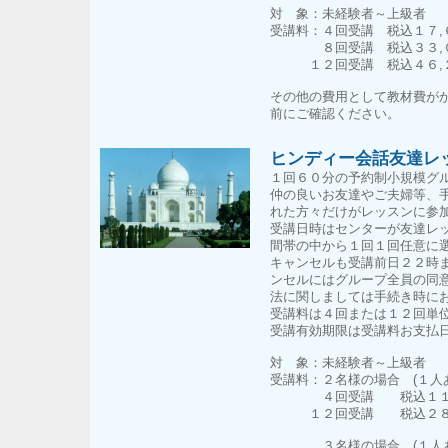
対 象：未経験者～上級者
受講料：４回受講 税込１７,
８回受講 税込３３,０
１２回受講 税込４６,
その他の費用として教材費が
前にご確認ください。
ヒンディー会話友達レ
１回６０分の予約制小規模グ
仲の良いお友達やご夫婦等、
れた方々だけがレッスンに参
受講日時はセンターが友達レ
間帯の中から１回１回任意に
キャンセルも受講前日２２時
ンセルにはグループ全員の同
法に関しましては手続き時に
受講料は４回または１２回単
受講有効期限は受講料お支払
対 象：未経験者～上級者
受講料：２名様の場合 (１人
４回受講 税込１１,
１２回受講 税込２８,
３名様の場合 (１人あ