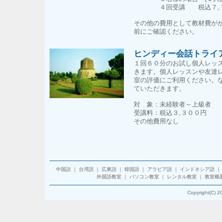
４回受講 税込７,７
その他の費用として教材費が
前にご確認ください。
ヒンディー会話トライ
１回６０分のお試し個人レッ
きます。個人レッスンや友達
室の評価にご利用ください。
ていただきます。
対 象：未経験者～上級者
受講料：税込３,３００円
その他費用なし
中国語
｜
台湾語
｜
広東語
｜
韓国語
｜
アラビア語
｜
インドネシア語
外国語教室
｜
パソコン教室
｜
レンタル教室
｜
教室概
Copyright(C) 2