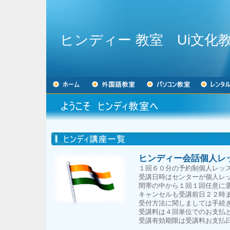
ヒンディー 教室 Ui文化
ヒンディー会話個人レ
１回６０分の予約制個人レッ
受講日時はセンターが個人レ
間帯の中から１回１回任意に
キャンセルも受講前日２２時
受付方法に関しましては手続
受講料は４回単位でのお支払
受講有効期限は受講料お支払