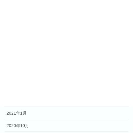
2020年5月30日
受講生の皆さまへ
2020年3月19日
カテゴリー
全ての方々
アーカイブ
2023年4月
2022年5月
2021年1月
2020年10月