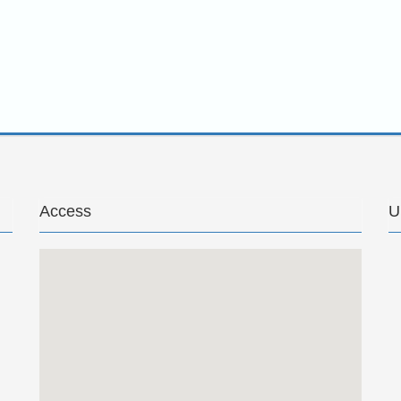
Access
U